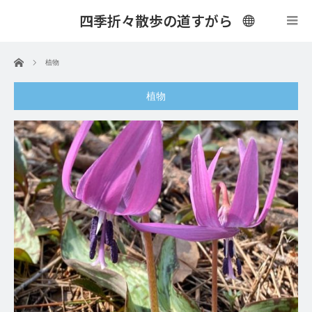
四季折々散歩の道すがら
menu
ホーム
植物
植物