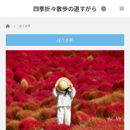
四季折々散歩の道すがら
menu
ホーム
ほうき草
ほうき草